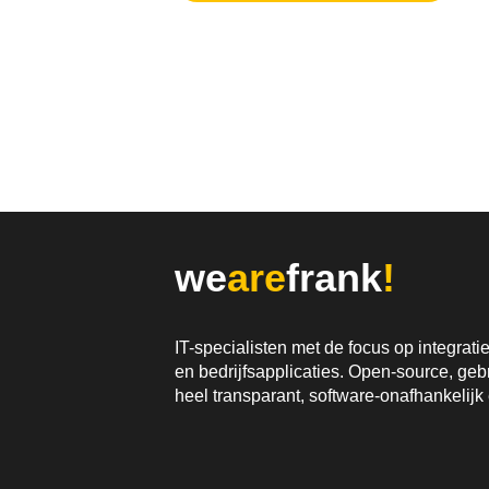
we
are
frank
!
IT-specialisten met de focus op integrat
en bedrijfsapplicaties. Open-source, gebr
heel transparant, software-onafhankelijk 