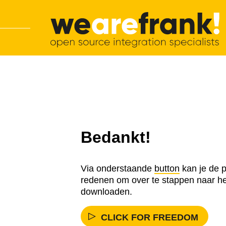
Hoofdnavigatie
Overslaan en inhoud weergeven
WeAreFrank!
Bedankt!
Via onderstaande
button
kan je de p
redenen om over te stappen naar h
downloaden.
CLICK FOR FREEDOM